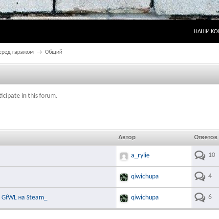
ПЕРЕЙТИ
НАШИ КО
перед гаражом
→
Общий
icipate in this forum.
Автор
Ответов
10
a_rylie
4
qiwichupa
6
с GfWL на Steam_
qiwichupa