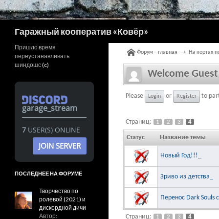
Поиск
Гаражный кооператив «Ковёр»
Пришло время
Форум - главная
→
На кортах 
переустанавливать
шиндошс
(c)
Welcome Guest
Please
or
to part
Login
Register
garage_stream
Страниц:
1
2
3
4
7
USER(S) ONLINE
Статус
Название темы
JOIN SERVER
Новый Год!!!_
ПОСЛЕДНЕЕ НА ФОРУМЕ
Зриво из детства_
Творчество по
Перенос Dark Souls 
ролевой (2021) и
дискордной дичи
Автор:
Страниц:
1
2
3
4