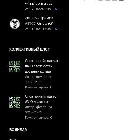
wimp_construct
24-09-2022 02:45
Записи стримов
Автор:
GridonGN
26-11-2021 15:36
КОЛЛЕКТИВНЫЙ БЛОГ
Спонтанный подскаст
#4: О сложностях
доставки кольца
Автор: qiwichupa
2017-06-18
Комментариев: 0
Спонтанный подкаст
#3: О драконах
Автор: qiwichupa
2017-03-27
Комментариев: 0
ВОДИЛАМ