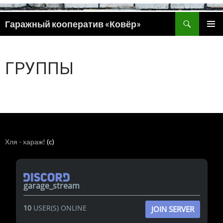
Поиск
Гаражный кооператив «Ковёр»
ПЕРЕЙТИ
ОСНОВ
К
МЕНЮ
СОДЕРЖИМОМУ
ГРУППЫ
Хля - хараж!
(c)
garage_stream
10
USER(S) ONLINE
JOIN SERVER