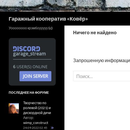
Поиск
Гаражный кооператив «Ковёр»
Уоооооооо крэмбоууууу
(c)
Ничего не найдено
garage_stream
Запрошенную информацию н
6
USER(S) ONLINE
Найти:
JOIN SERVER
ПОСЛЕДНЕЕ НА ФОРУМЕ
Творчество по
ролевой (2021) и
дискордной дичи
Автор:
wimp_construct
24-09-2022 02:45