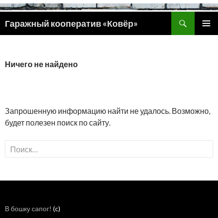
Поиск
Гаражный кооператив «Ковёр»
ПЕРЕЙТИ
ОСНОВ
К
МЕНЮ
СОДЕРЖИМОМУ
Ничего не найдено
Запрошенную информацию найти не удалось. Возможно,
будет полезен поиск по сайту.
Найти:
В бошку сапог!
(c)