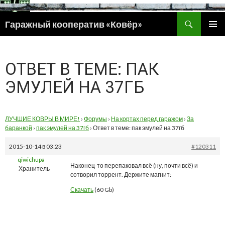
Поиск
Гаражный кооператив «Ковёр»
ПЕРЕЙТИ
ОСНОВ
К
МЕНЮ
СОДЕРЖИМОМУ
ОТВЕТ В ТЕМЕ: ПАК
ЭМУЛЕЙ НА 37ГБ
ЛУЧШИЕ КОВРЫ В МИРЕ!
›
Форумы
›
На кортах перед гаражом
›
За
баранкой
›
пак эмулей на 37гб
›
Ответ в теме: пак эмулей на 37гб
2015-10-14 в 03:23
#120311
qiwichupa
Наконец-то перепаковал всё (ну, почти всё) и
Хранитель
сотворил торрент. Держите магнит:
Скачать
(60 Gb)