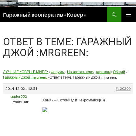
Поиск
Гаражный кооператив «Ковёр»
ПЕРЕЙТИ
ОСНОВ
К
МЕНЮ
СОДЕРЖИМОМУ
ОТВЕТ В ТЕМЕ: ГАРАЖНЫЙ
ДЖОЙ :MRGREEN:
ЛУЧШИЕ КОВРЫ В МИРЕ!
›
Форумы
›
На кортах перед гаражом
›
Общий
›
Гаражный джой :mrgreen:
›
Ответ в теме: Гаражный джой :mrgreen:
2014-12-02 в 12:51
#120390
spider552
Хомяк — Сотонизд и Некромансер!))
Участник