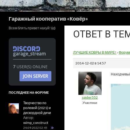
Поиск
Гаражный кооператив «Ковёр»
Всем блять привет нахуй!
(c)
ОТВЕТ В ТЕ
ЛУЧШИЕ КОВРЫ В МИРЕ!
›
Форум
garage_stream
2014-12-02 в 14:57
7
USER(S) ONLINE
Находчивый
JOIN SERVER
ПОСЛЕДНЕЕ НА ФОРУМЕ
spider552
Творчество по
Участник
ролевой (2021) и
дискордной дичи
Автор:
wimp_construct
24-09-2022 02:45