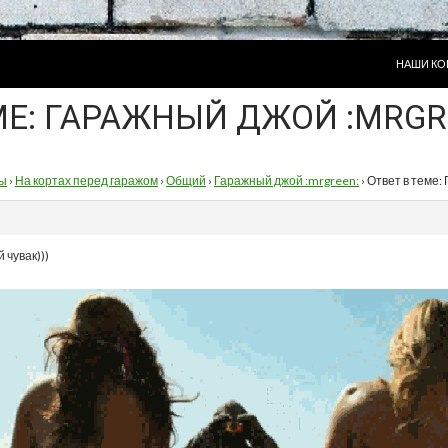
ПЕРЕЙТИ
НАШИ КО
МЕ: ГАРАЖНЫЙ ДЖОЙ :MRGR
ы
›
На кортах перед гаражом
›
Общий
›
Гаражный джой :mrgreen:
›
Ответ в теме:
 чувак)))