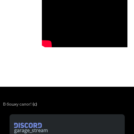
В бошку сапог!
(c)
garage_stream