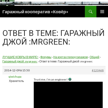
Поиск
Гаражный кооператив «Ковёр»
ПЕРЕЙТИ
ОСНОВ
К
МЕНЮ
СОДЕРЖИМОМУ
ОТВЕТ В ТЕМЕ: ГАРАЖНЫЙ
ДЖОЙ :MRGREEN:
ЛУЧШИЕ КОВРЫ В МИРЕ!
›
Форумы
›
На кортах перед гаражом
›
Общий
›
Гаражный джой :mrgreen:
›
Ответ в теме: Гаражный джой :mrgreen:
2014-12-09 в 15:50
#120468
qiwichupa
Trust me, i’m an engineer!
Хранитель