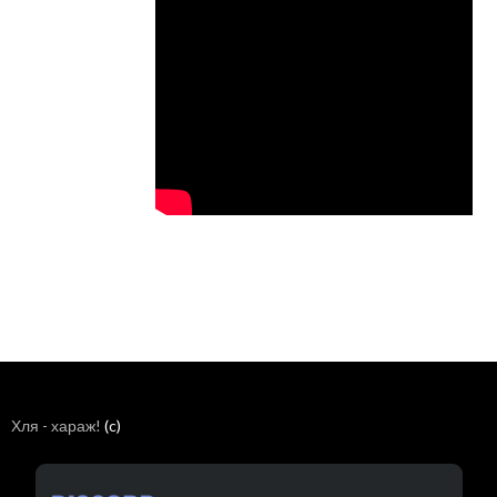
Хля - хараж!
(c)