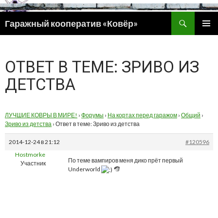
Поиск
Гаражный кооператив «Ковёр»
ПЕРЕЙТИ
ОСНОВ
К
МЕНЮ
СОДЕРЖИМОМУ
ОТВЕТ В ТЕМЕ: ЗРИВО ИЗ
ДЕТСТВА
ЛУЧШИЕ КОВРЫ В МИРЕ!
›
Форумы
›
На кортах перед гаражом
›
Общий
›
Зриво из детства
›
Ответ в теме: Зриво из детства
2014-12-24 в 21:12
#120596
Hostmorke
По теме вампиров меня дико прёт первый
Участник
Underworld