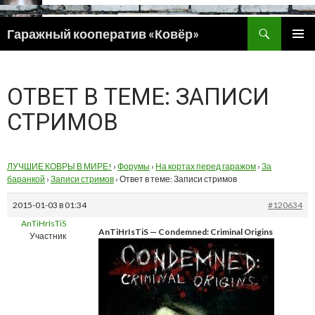
Поиск
Гаражный кооператив «Ковёр»
ПЕРЕЙТИ
ОСНОВ
К
МЕНЮ
СОДЕРЖИМОМУ
ОТВЕТ В ТЕМЕ: ЗАПИСИ
СТРИМОВ
ЛУЧШИЕ КОВРЫ В МИРЕ!
›
Форумы
›
На кортах перед гаражом
›
За
баранкой
›
Записи стримов
›
Ответ в теме: Записи стримов
2015-01-03 в 01:34
#120634
AnTiHrIsTiS
AnTiHrIsTiS — Condemned: Criminal Origins
Участник