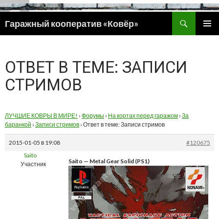
Поиск
Гаражный кооператив «Ковёр»
ПЕРЕЙТИ
ОСНОВ
К
МЕНЮ
СОДЕРЖИМОМУ
ОТВЕТ В ТЕМЕ: ЗАПИСИ
СТРИМОВ
ЛУЧШИЕ КОВРЫ В МИРЕ!
›
Форумы
›
На кортах перед гаражом
›
За
баранкой
›
Записи стримов
›
Ответ в теме: Записи стримов
2015-01-05 в 19:08
#120675
Saito
Saito — Metal Gear Solid (PS1)
Участник