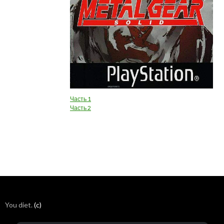
Часть 1
Часть 2
You diet.
(c)