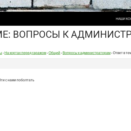
ПЕРЕЙТИ
НАШИ КО
ЕМЕ: ВОПРОСЫ К АДМИНИСТ
ы
›
На кортах перед гаражом
›
Общий
›
Вопросы к администраторам
›
Ответ в те
йти с нами поболтать