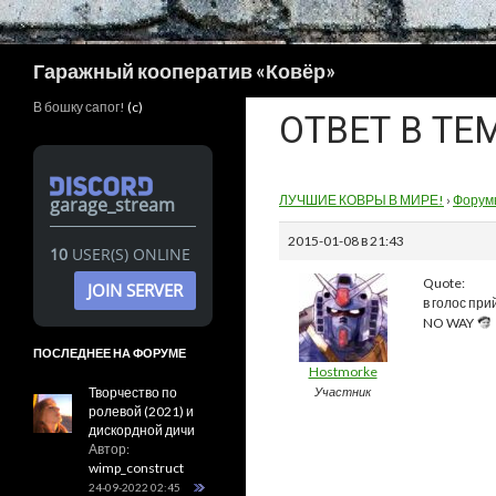
Поиск
Гаражный кооператив «Ковёр»
В бошку сапог!
(c)
ОТВЕТ В Т
ЛУЧШИЕ КОВРЫ В МИРЕ!
›
Форум
garage_stream
2015-01-08 в 21:43
10
USER(S) ONLINE
Quote:
JOIN SERVER
в голос при
NO WAY
ПОСЛЕДНЕЕ НА ФОРУМЕ
Hostmorke
Творчество по
Участник
ролевой (2021) и
дискордной дичи
Автор:
wimp_construct
24-09-2022 02:45