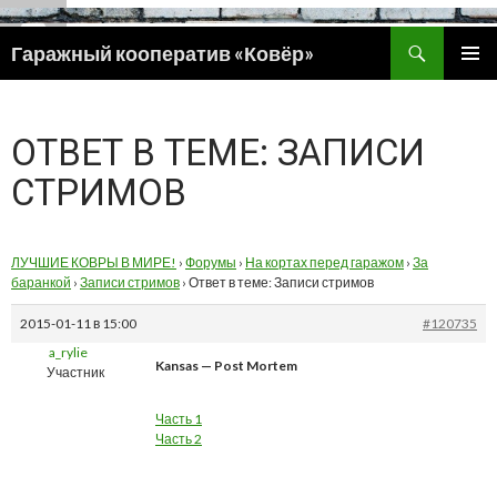
Поиск
Гаражный кооператив «Ковёр»
ПЕРЕЙТИ
ОСНОВ
К
МЕНЮ
СОДЕРЖИМОМУ
ОТВЕТ В ТЕМЕ: ЗАПИСИ
СТРИМОВ
ЛУЧШИЕ КОВРЫ В МИРЕ!
›
Форумы
›
На кортах перед гаражом
›
За
баранкой
›
Записи стримов
›
Ответ в теме: Записи стримов
2015-01-11 в 15:00
#120735
a_rylie
Kansas — Post Mortem
Участник
Часть 1
Часть 2