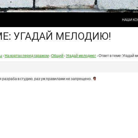
ПЕРЕЙТИ
НАШИ КО
МЕ: УГАДАЙ МЕЛОДИЮ!
ы
›
На кортах перед гаражом
›
Общий
›
Угадай мелодию!
›
Ответ в теме: Угадай 
я разраба в студию, раз уж правилами не запрещено.