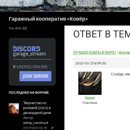
Поиск
Гаражный кооператив «Ковёр»
You diet.
(c)
ОТВЕТ В ТЕ
ЛУЧШИЕ КОВРЫ В МИРЕ!
›
Форум
garage_stream
2015-01-15 в 09:30
8
USER(S) ONLINE
Спайди, им
JOIN SERVER
ПОСЛЕДНЕЕ НА ФОРУМЕ
Spawn
Творчество по
Участник
ролевой (2021) и
дискордной дичи
Автор:
wimp_construct
24-09-2022 02:45