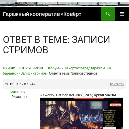
Поиск
Гаражный кооператив «Ковёр»
ПЕРЕЙТИ
ОСНОВ
К
МЕНЮ
СОДЕРЖИМОМУ
ОТВЕТ В ТЕМЕ: ЗАПИСИ
СТРИМОВ
ЛУЧШИЕ КОВРЫ В МИРЕ!
›
Форумы
›
На кортах перед гаражом
›
За
баранкой
›
Записи стримов
›
Ответ в теме: Записи стримов
2015-01-17 в 18:42
#120796
Lemming
Rewercy- Batman Returns (SNES) бухая MANIA
Участник