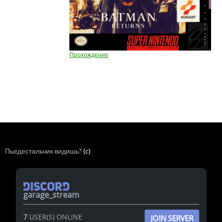
Прохождение
Пьедестальчик видишь?
(c)
garage_stream
7
USER(S) ONLINE
JOIN SERVER