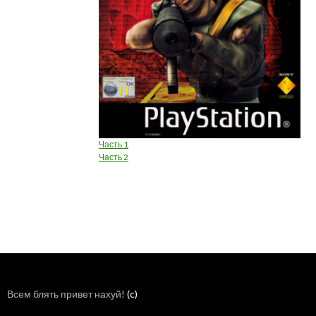
Часть 1
Часть 2
Всем блять привет нахуй!
(c)