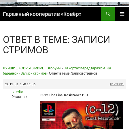
Поиск
Гаражный кооператив «Ковёр»
ПЕРЕЙТИ
ОСНОВ
К
МЕНЮ
СОДЕРЖИМОМУ
ОТВЕТ В ТЕМЕ: ЗАПИСИ
СТРИМОВ
ЛУЧШИЕ КОВРЫ В МИРЕ!
›
Форумы
›
На кортах перед гаражом
›
За
баранкой
›
Записи стримов
›
Ответ в теме: Записи стримов
2015-01-18 в 15:06
#120801
a_rylie
C-12 The Final Resistance PS1
Участник