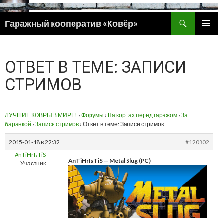
Поиск
Гаражный кооператив «Ковёр»
ПЕРЕЙТИ
ОСНОВ
К
МЕНЮ
СОДЕРЖИМОМУ
ОТВЕТ В ТЕМЕ: ЗАПИСИ
СТРИМОВ
ЛУЧШИЕ КОВРЫ В МИРЕ!
›
Форумы
›
На кортах перед гаражом
›
За
баранкой
›
Записи стримов
›
Ответ в теме: Записи стримов
2015-01-18 в 22:32
#120802
AnTiHrIsTiS
AnTiHrIsTiS — Metal Slug (PC)
Участник