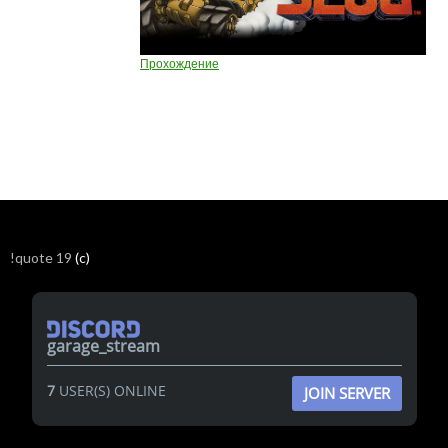
Прохождение
!quote 19
(c)
garage_stream
7
USER(S) ONLINE
JOIN SERVER