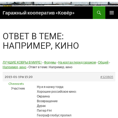
Поиск
Гаражный кооператив «Ковёр»
ПЕРЕЙТИ
ОСНОВ
К
МЕНЮ
СОДЕРЖИМОМУ
ОТВЕТ В ТЕМЕ:
НАПРИМЕР, КИНО
ЛУЧШИЕ КОВРЫ В МИРЕ!
›
Форумы
›
На кортах перед гаражом
›
Общий
›
Например, кино
›
Ответ в теме: Например, кино
2015-01-19 в 15:20
#120805
Cheeezets
Ну и я начну тогда:
Участник
Хорошее российское кино:
Окраина
Возвращение
Дурак
Питер FM
Географ глобус пропил