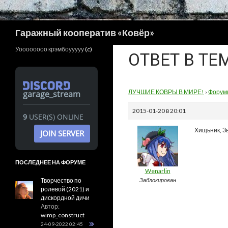
Поиск
Гаражный кооператив «Ковёр»
Уоооооооо крэмбоууууу
(c)
ОТВЕТ В ТЕ
ЛУЧШИЕ КОВРЫ В МИРЕ!
›
Форум
garage_stream
2015-01-20 в 20:01
9
USER(S) ONLINE
Хищьник, З
JOIN SERVER
ПОСЛЕДНЕЕ НА ФОРУМЕ
Wenarlin
Творчество по
Заблокирован
ролевой (2021) и
дискордной дичи
Автор:
wimp_construct
24-09-2022 02:45