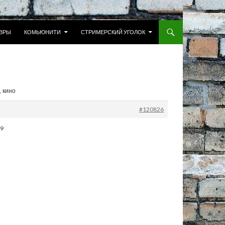
 К СОДЕРЖИМОМУ
ВРЫ
КОМЬЮНИТИ
СТРИМЕРСКИЙ УГОЛОК
, кино
#120826
 9