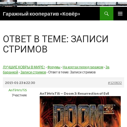
Поиск
Гаражный кооператив «Ковёр»
ПЕРЕЙТИ
ОСНОВ
К
МЕНЮ
СОДЕРЖИМОМУ
ОТВЕТ В ТЕМЕ: ЗАПИСИ
СТРИМОВ
ЛУЧШИЕ КОВРЫ В МИРЕ!
›
Форумы
›
На кортах перед гаражом
›
За
баранкой
›
Записи стримов
›
Ответ в теме: Записи стримов
2015-01-23 в 22:30
#120832
AnTiHrIsTiS
AnTiHrIsTiS — Doom 3: Resurrection of Evil
Участник