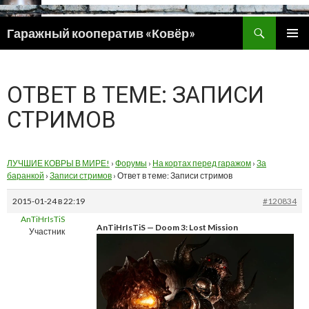
Поиск
Гаражный кооператив «Ковёр»
ПЕРЕЙТИ
ОСНОВ
К
МЕНЮ
СОДЕРЖИМОМУ
ОТВЕТ В ТЕМЕ: ЗАПИСИ
СТРИМОВ
ЛУЧШИЕ КОВРЫ В МИРЕ!
›
Форумы
›
На кортах перед гаражом
›
За
баранкой
›
Записи стримов
›
Ответ в теме: Записи стримов
2015-01-24 в 22:19
#120834
AnTiHrIsTiS
AnTiHrIsTiS — Doom 3: Lost Mission
Участник