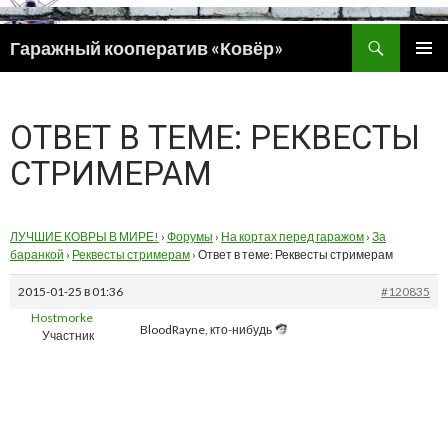
Поиск
Гаражный кооператив «Ковёр»
ПЕРЕЙТИ
ОСНОВ
К
МЕНЮ
СОДЕРЖИМОМУ
ОТВЕТ В ТЕМЕ: РЕКВЕСТЫ
СТРИМЕРАМ
ЛУЧШИЕ КОВРЫ В МИРЕ!
›
Форумы
›
На кортах перед гаражом
›
За
баранкой
›
Реквесты стримерам
›
Ответ в теме: Реквесты стримерам
2015-01-25 в 01:36
#120835
Hostmorke
BloodRayne, кто-нибудь
Участник