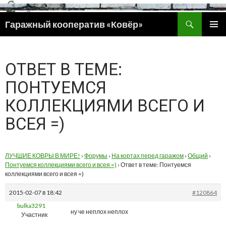
Поиск
Гаражный кооператив «Ковёр»
ПЕРЕЙТИ
ОСНОВ
К
МЕНЮ
СОДЕРЖИМОМУ
ОТВЕТ В ТЕМЕ:
ПОНТУЕМСЯ
КОЛЛЕКЦИЯМИ ВСЕГО И
ВСЕЯ =)
ЛУЧШИЕ КОВРЫ В МИРЕ!
›
Форумы
›
На кортах перед гаражом
›
Общий
›
Понтуемся коллекциями всего и всея =)
›
Ответ в теме: Понтуемся
коллекциями всего и всея =)
2015-02-07 в 18:42
#120864
bulka3291
ну че неплох неплох
Участник