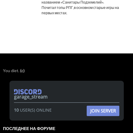
названием «Санитары Подземелий».
Почитал топы РПГ,в основном старые игры на
первых местах.
You diet.
(c)
garage_stream
10
USER(S) ONLINE
JOIN SERVER
ПОСЛЕДНЕЕ НА ФОРУМЕ