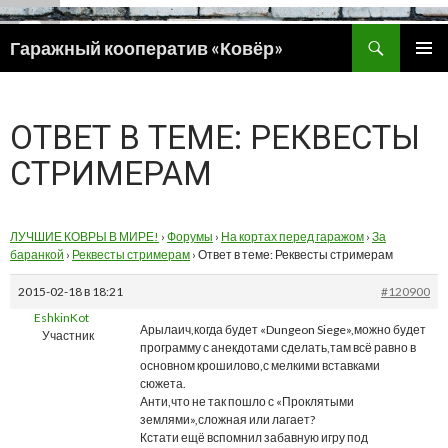
Поиск
Гаражный кооператив «Ковёр»
ПЕРЕЙТИ
ОСНОВ
К
МЕНЮ
СОДЕРЖИМОМУ
ОТВЕТ В ТЕМЕ: РЕКВЕСТЫ
СТРИМЕРАМ
ЛУЧШИЕ КОВРЫ В МИРЕ!
›
Форумы
›
На кортах перед гаражом
›
За
баранкой
›
Реквесты стримерам
›
Ответ в теме: Реквесты стримерам
2015-02-18 в 18:21
#120900
EshkinKot
Арылаич,когда будет «Dungeon Siege»,можно будет
Участник
программу с анекдотами сделать,там всё равно в
основном крошилово,с мелкими вставками
сюжета.
Анти,что не так пошло с «Проклятыми
землями»,сложная или лагает?
Кстати ещё вспомнил забавную игру под