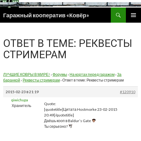
Поиск
Гаражный кооператив «Ковёр»
ПЕРЕЙТИ
ОСНОВ
К
МЕНЮ
СОДЕРЖИМОМУ
ОТВЕТ В ТЕМЕ: РЕКВЕСТЫ
СТРИМЕРАМ
ЛУЧШИЕ КОВРЫ В МИРЕ!
›
Форумы
›
На кортах перед гаражом
›
За
баранкой
›
Реквесты стримерам
›
Ответ в теме: Реквесты стримерам
2015-02-23 в 21:19
#120910
qiwichupa
Quote:
Хранитель
[quotetitle]Цитата Hostmorke 23-02-2015
20:49[/quotetitle]
Даёшь кооп в Baldur’s Gate
Ты серьезно?