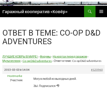
Поиск
Гаражный кооператив «Ковёр»
ПЕРЕЙТИ
ОСНОВ
К
МЕНЮ
СОДЕРЖИМОМУ
ОТВЕТ В ТЕМЕ: CO-OP D&D
ADVENTURES
ЛУЧШИЕ КОВРЫ В МИРЕ!
›
Форумы
›
На кортах перед гаражом
›
Мультиплеер
›
Co-op D&D adventures
›
Ответ в теме: Co-op D&D adventures
2015-03-03 в 14:04
#120960
Hostmorke
Могу в любой из выходных дней.
Участник
ЗЫ. Подписался