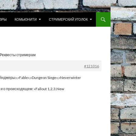
 К СОДЕРЖИМОМУ
ВРЫ
КОМЬЮНИТИ
СТРИМЕРСКИЙ УГОЛОК
: Реквесты стримерам
#121016
йнджеры»,»Fable»,»Dungeon Siege»,»Neverwinter
и о происходящем: «Fallout 1,2,3,New