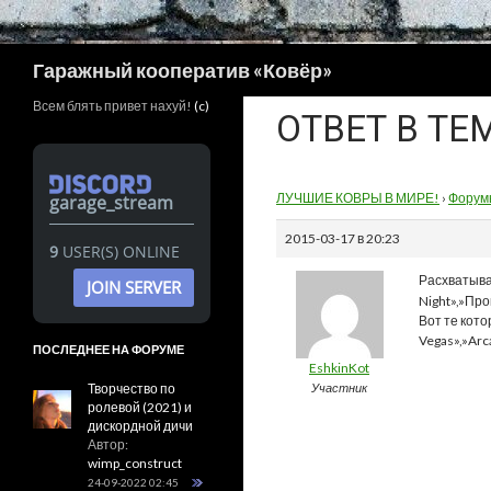
Поиск
Гаражный кооператив «Ковёр»
Всем блять привет нахуй!
(c)
ОТВЕТ В ТЕ
ЛУЧШИЕ КОВРЫ В МИРЕ!
›
Форум
garage_stream
2015-03-17 в 20:23
9
USER(S) ONLINE
Расхватыва
JOIN SERVER
Night»,»Пр
Вот те кото
Vegas»,»Arc
ПОСЛЕДНЕЕ НА ФОРУМЕ
EshkinKot
Творчество по
Участник
ролевой (2021) и
дискордной дичи
Автор:
wimp_construct
24-09-2022 02:45