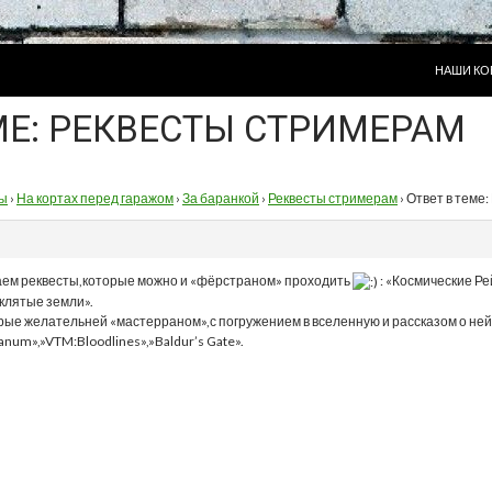
ПЕРЕЙТИ
НАШИ КО
МЕ: РЕКВЕСТЫ СТРИМЕРАМ
ы
›
На кортах перед гаражом
›
За баранкой
›
Реквесты стримерам
›
Ответ в теме
ем реквесты,которые можно и «фёрстраном» проходить
: «Космические Ре
оклятые земли».
рые желательней «мастерраном»,с погружением в вселенную и рассказом о ней 
anum»,»VTM:Bloodlines»,»Baldur’s Gate».