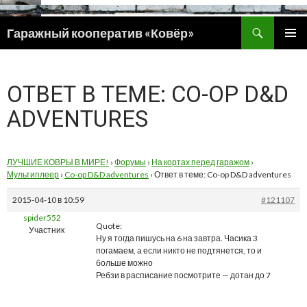
Поиск
Гаражный кооператив «Ковёр»
ПЕРЕЙТИ
ОСНОВ
К
МЕНЮ
СОДЕРЖИМОМУ
ОТВЕТ В ТЕМЕ: CO-OP D&D
ADVENTURES
ЛУЧШИЕ КОВРЫ В МИРЕ!
›
Форумы
›
На кортах перед гаражом
›
Мультиплеер
›
Co-op D&D adventures
›
Ответ в теме: Co-op D&D adventures
2015-04-10 в 10:59
#121107
spider552
Quote:
Участник
Ну я тогда пишусь на 6 на завтра. Часика 3
погамаем, а если никто не подтянется, то и
больше можно
Ребзи в расписание посмотрите — дотан до 7