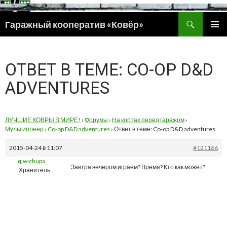
Поиск
Гаражный кооператив «Ковёр»
ПЕРЕЙТИ
ОСНОВ
К
МЕНЮ
СОДЕРЖИМОМУ
ОТВЕТ В ТЕМЕ: CO-OP D&D
ADVENTURES
ЛУЧШИЕ КОВРЫ В МИРЕ!
›
Форумы
›
На кортах перед гаражом
›
Мультиплеер
›
Co-op D&D adventures
›
Ответ в теме: Co-op D&D adventures
2015-04-24 в 11:07
#121166
qiwichupa
Завтра вечером играем? Время? Кто как может?
Хранитель