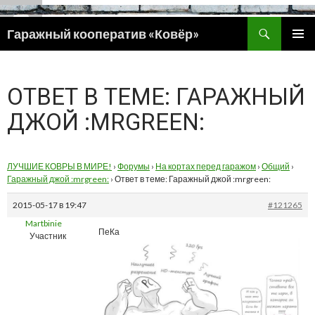
Поиск
Гаражный кооператив «Ковёр»
ПЕРЕЙТИ
ОСНОВ
К
МЕНЮ
СОДЕРЖИМОМУ
ОТВЕТ В ТЕМЕ: ГАРАЖНЫЙ
ДЖОЙ :MRGREEN:
ЛУЧШИЕ КОВРЫ В МИРЕ!
›
Форумы
›
На кортах перед гаражом
›
Общий
›
Гаражный джой :mrgreen:
›
Ответ в теме: Гаражный джой :mrgreen:
2015-05-17 в 19:47
#121265
Martbinie
ПеКа
Участник