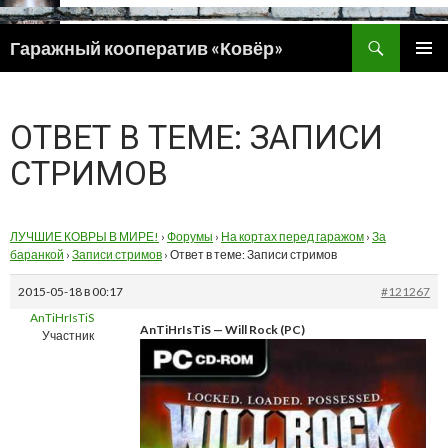
Поиск
Гаражный кооператив «Ковёр»
ПЕРЕЙТИ
ОСНОВ
К
МЕНЮ
СОДЕРЖИМОМУ
ОТВЕТ В ТЕМЕ: ЗАПИСИ
СТРИМОВ
ЛУЧШИЕ КОВРЫ В МИРЕ!
›
Форумы
›
На кортах перед гаражом
›
За
баранкой
›
Записи стримов
›
Ответ в теме: Записи стримов
2015-05-18 в 00:17
#121267
AnTiHrIsTiS
AnTiHrIsTiS — Will Rock (PC)
Участник