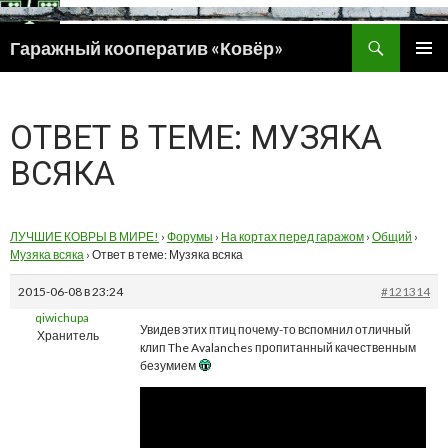
Поиск
Гаражный кооператив «Ковёр»
ПЕРЕЙТИ
ОСНОВ
К
МЕНЮ
СОДЕРЖИМОМУ
ОТВЕТ В ТЕМЕ: МУЗЯКА
ВСЯКА
ЛУЧШИЕ КОВРЫ В МИРЕ!
›
Форумы
›
На кортах перед гаражом
›
Общий
›
Музяка всяка
›
Ответ в теме: Музяка всяка
2015-06-08 в 23:24
#121314
qiwichupa
Увидев этих птиц почему-то вспомнил отличный
Хранитель
клип The Avalanches пропитанный качественным
безумием