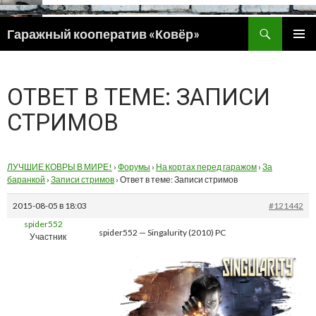
Поиск
Гаражный кооператив «Ковёр»
ПЕРЕЙТИ
ОСНОВ
К
МЕНЮ
СОДЕРЖИМОМУ
ОТВЕТ В ТЕМЕ: ЗАПИСИ
СТРИМОВ
ЛУЧШИЕ КОВРЫ В МИРЕ!
›
Форумы
›
На кортах перед гаражом
›
За
баранкой
›
Записи стримов
›
Ответ в теме: Записи стримов
2015-08-05 в 18:03
#121442
spider552
spider552 — Singalurity (2010) PC
Участник