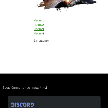
Часть 1
Часть 2
Часть 3
Часть 4
Затощено!
Всем блять привет нахуй!
(c)