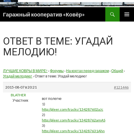
Поиск
Гаражный кооператив «Ковёр»
ПЕРЕЙТИ
ОСНОВ
К
МЕНЮ
СОДЕРЖИМОМУ
ОТВЕТ В ТЕМЕ: УГАДАЙ
МЕЛОДИЮ!
ЛУЧШИЕ КОВРЫ В МИРЕ!
›
Форумы
›
На кортах перед гаражом
›
Общий
›
Угадай мелодию!
›
Ответ в теме: Угадай мелодию!
2015-08-07 в 20:21
#121446
BLATHER
вот полегче
Участник
1)
http://pleer.com/tracks/134287602aJc
2)
http://pleer.com/tracks/13428762amAS
3)
http://pleer.com/tracks/134287631Ahn