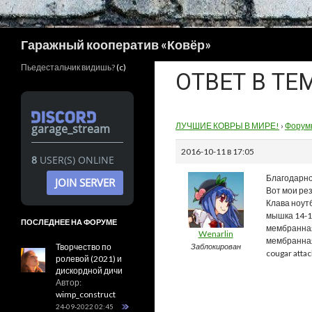
Поиск
Гаражный кооператив «Ковёр»
Пьедестальчик видишь?
(c)
ОТВЕТ В ТЕ
ЛУЧШИЕ КОВРЫ В МИРЕ!
›
Форум
garage_stream
2016-10-11 в 17:05
8
USER(S) ONLINE
Благодарно
JOIN SERVER
Вот мои ре
Клава ноутб
мышка 14-1
ПОСЛЕДНЕЕ НА ФОРУМЕ
мембранная
Wenarlin
мембранная 
Творчество по
Заблокирован
cougar attac
ролевой (2021) и
дискордной дичи
Автор:
wimp_construct
24-09-2022 02:45