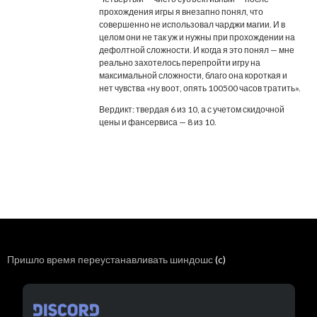
прохождения игры я внезапно понял, что
совершенно не использовал чарджи магии. И в
целом они не так уж и нужны при прохождении на
дефолтной сложности. И когда я это понял — мне
реально захотелось перепройти игру на
максимальной сложности, благо она короткая и
нет чувства «ну воот, опять 100500 часов тратить».
Вердикт: твердая 6 из 10, а с учетом скидочной
цены и фансервиса — 8 из 10.
Пришло время переустанавливать шиндошс
(c)