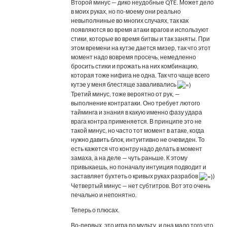
Второй минус — дико неудобные QTE. Может дело
в моих руках, но по-моему они реально
невыполниные во многих случаях, так как
появляются во время атаки врагов и используют
стики, которые во время битвы и так заняты. При
этом времени на кутэе дается мизер, так что этот
момент надо вовремя просечь, немедленно
бросить стики и прожать на них комбинацию,
которая тоже нифига не одна. Так что чаще всего
кутэе у меня блестяще заваливались
Третий минус, тоже вероятно от рук, —
выполнение контратаки. Оно требует лютого
тайминга и знания в какую именно фазу удара
врага контра применяется. В принципе это не
такой минус, но часто тот момент в атаке, когда
нужно давить блок, интуитивно не очевиден. То
есть кажется что контру надо делать в момент
замаха, а на деле — чуть раньше. К этому
привыкаешь, но поначалу интуиция подводит и
заставляет бухтеть о кривых руках разрабов
)
Четвертый минус — нет субтитров. Вот это очень
печально и непонятно.
Теперь о плюсах.
Во-первых, это игра по мульту, и она мало того что