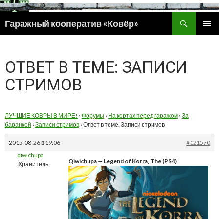
Поиск
Гаражный кооператив «Ковёр»
ПЕРЕЙТИ
ОСНОВ
К
МЕНЮ
СОДЕРЖИМОМУ
ОТВЕТ В ТЕМЕ: ЗАПИСИ
СТРИМОВ
ЛУЧШИЕ КОВРЫ В МИРЕ!
›
Форумы
›
На кортах перед гаражом
›
За
баранкой
›
Записи стримов
›
Ответ в теме: Записи стримов
2015-08-26 в 19:06
#121570
qiwichupa
Qiwichupa — Legend of Korra, The (PS4)
Хранитель