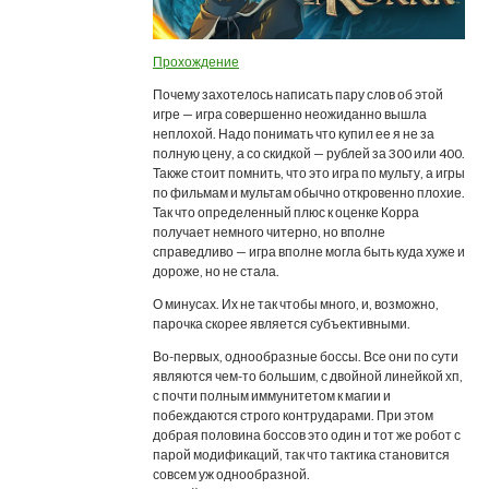
Прохождение
Почему захотелось написать пару слов об этой
игре — игра совершенно неожиданно вышла
неплохой. Надо понимать что купил ее я не за
полную цену, а со скидкой — рублей за 300 или 400.
Также стоит помнить, что это игра по мульту, а игры
по фильмам и мультам обычно откровенно плохие.
Так что определенный плюс к оценке Корра
получает немного читерно, но вполне
справедливо — игра вполне могла быть куда хуже и
дороже, но не стала.
О минусах. Их не так чтобы много, и, возможно,
парочка скорее является субъективными.
Во-первых, однообразные боссы. Все они по сути
являются чем-то большим, с двойной линейкой хп,
с почти полным иммунитетом к магии и
побеждаются строго контрударами. При этом
добрая половина боссов это один и тот же робот с
парой модификаций, так что тактика становится
совсем уж однообразной.