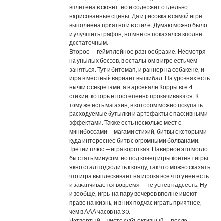
вплетена в сюжет, но и содержит отдельно
нарисованные сцены. Да и рисовка в самой игре
выполнена приятно и в стиле. Думаю можно было
и улучшить графон, но мне он показался вполне
достаточным.
Второе — геймплейное разнообразие. Несмотря
на унылых боссов, в остальном в игре есть чем
заняться. Тут и битемап, и раннер на собакене, и
игра в местный вариант вышибал. На уровнях есть
нычки с секретами, а в арсенале Корры все 4
стихии, которые постепенно прокачиваются. К
тому же есть магазин, в котором можно покупать
расходуемые бутылки и артефакты с пассивными
эффектами. Также есть несколько мест с
минибоссами — магами стихий, битвы с которыми
куда интереснее битв с огромными болванами.
Третий плюс — игра короткая. Наверное это могло
бы стать минусом, но под конец игры контент игры
явно стал подходить к концу, так что можно сказать
что игра выплескивает на игрока все что у нее есть
и заканчивается вовремя — не успев надоесть. Ну
и вообще, игры на пару вечеров вполне имеют
право на жизнь, и в них подчас играть приятнее,
чем в ААА часов на 30.
Четвертый — чисто субъективный — после