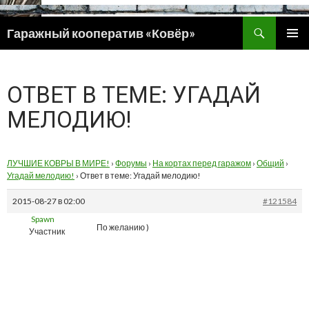
Поиск
Гаражный кооператив «Ковёр»
ПЕРЕЙТИ
ОСНОВ
К
МЕНЮ
СОДЕРЖИМОМУ
ОТВЕТ В ТЕМЕ: УГАДАЙ
МЕЛОДИЮ!
ЛУЧШИЕ КОВРЫ В МИРЕ!
›
Форумы
›
На кортах перед гаражом
›
Общий
›
Угадай мелодию!
›
Ответ в теме: Угадай мелодию!
2015-08-27 в 02:00
#121584
Spawn
По желанию )
Участник