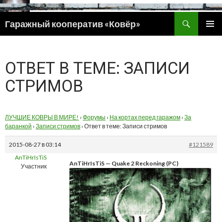
Поиск
Гаражный кооператив «Ковёр»
ПЕРЕЙТИ
ОСНОВ
К
МЕНЮ
СОДЕРЖИМОМУ
ОТВЕТ В ТЕМЕ: ЗАПИСИ
СТРИМОВ
ЛУЧШИЕ КОВРЫ В МИРЕ!
›
Форумы
›
На кортах перед гаражом
›
За
баранкой
›
Записи стримов
›
Ответ в теме: Записи стримов
2015-08-27 в 03:14
#121589
AnTiHrIsTiS
AnTiHrIsTiS — Quake 2 Reckoning (PC)
Участник