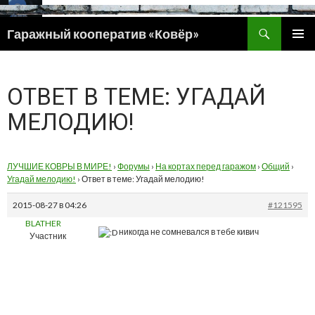
Поиск
Гаражный кооператив «Ковёр»
ПЕРЕЙТИ
ОСНОВ
К
МЕНЮ
СОДЕРЖИМОМУ
ОТВЕТ В ТЕМЕ: УГАДАЙ
МЕЛОДИЮ!
ЛУЧШИЕ КОВРЫ В МИРЕ!
›
Форумы
›
На кортах перед гаражом
›
Общий
›
Угадай мелодию!
›
Ответ в теме: Угадай мелодию!
2015-08-27 в 04:26
#121595
BLATHER
никогда не сомневался в тебе кивич
Участник