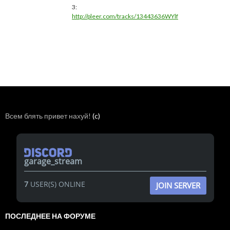
3:
http://pleer.com/tracks/13443636WYlf
Всем блять привет нахуй!
(c)
garage_stream
7
USER(S) ONLINE
JOIN SERVER
ПОСЛЕДНЕЕ НА ФОРУМЕ