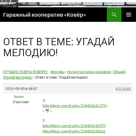
Поиск
Гаражный кооператив «Ковёр»
ПЕРЕЙТИ
ОСНОВ
К
МЕНЮ
СОДЕРЖИМОМУ
ОТВЕТ В ТЕМЕ: УГАДАЙ
МЕЛОДИЮ!
ЛУЧШИЕ КОВРЫ В МИРЕ!
›
Форумы
›
На кортах перед гаражом
›
Общий
›
Угадай мелодию!
›
Ответ в теме: Угадай мелодию!
2015-09-03 в 18:07
#121618
Spawn
1:
Участник
http://pleer.com/tracks/13443626CZ7H
~
~
2:
http://pleer.com/tracks/13443631NTf5
http://pleer.com/tracks/13443633XpJ2