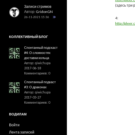
(здесь три 
Записи стримов
Автор:
GridonGN
26-11-2021 15:36
4:
http://plee
КОЛЛЕКТИВНЫЙ БЛОГ
Спонтанный подскаст
#4: О сложностях
доставки кольца
Автор: qiwichupa
2017-06-18
Комментариев: 0
Спонтанный подкаст
#3: О драконах
Автор: qiwichupa
2017-03-27
Комментариев: 0
ВОДИЛАМ
Войти
Лента записей