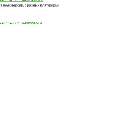
разных версии, с разных платформ)
r.com/tracks/13448899kVFA