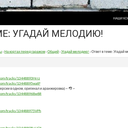
ПЕРЕЙТИ
НАШИ КО
МЕ: УГАДАЙ МЕЛОДИЮ!
ы
›
На кортах перед гаражом
›
Общий
›
Угадай мелодию!
›
Ответ в теме: Угадай 
r.com/tracks/13448893Hrrz
r.com/tracks/13448895watP
версии в одном, оригинал и аранжировка) ~
~
r.com/tracks/134488968w8R
r.com/tracks/134488975VPh
r.com/tracks/13448898uUOt