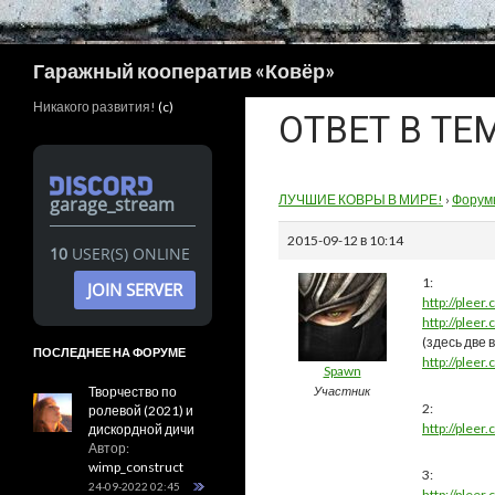
Поиск
Гаражный кооператив «Ковёр»
Никакого развития!
(c)
ОТВЕТ В ТЕ
ЛУЧШИЕ КОВРЫ В МИРЕ!
›
Форум
garage_stream
2015-09-12 в 10:14
10
USER(S) ONLINE
1:
JOIN SERVER
http://plee
http://plee
(здесь две 
ПОСЛЕДНЕЕ НА ФОРУМЕ
http://plee
Spawn
Творчество по
Участник
2:
ролевой (2021) и
http://plee
дискордной дичи
Автор:
wimp_construct
3:
24-09-2022 02:45
http://plee