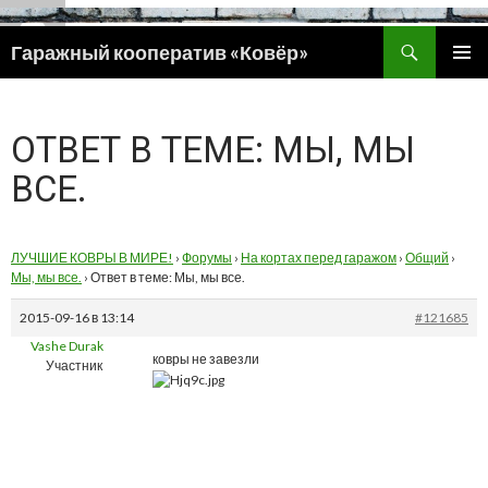
Поиск
Гаражный кооператив «Ковёр»
ПЕРЕЙТИ
ОСНОВ
К
МЕНЮ
СОДЕРЖИМОМУ
ОТВЕТ В ТЕМЕ: МЫ, МЫ
ВСЕ.
ЛУЧШИЕ КОВРЫ В МИРЕ!
›
Форумы
›
На кортах перед гаражом
›
Общий
›
Мы, мы все.
›
Ответ в теме: Мы, мы все.
2015-09-16 в 13:14
#121685
Vashe Durak
ковры не завезли
Участник