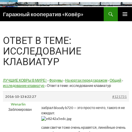
Поиск
Гаражный кооператив «Ковёр»
ПЕРЕЙТИ
ОСНОВ
К
МЕНЮ
СОДЕРЖИМОМУ
ОТВЕТ В ТЕМЕ:
ИССЛЕДОВАНИЕ
КЛАВИАТУР
ЛУЧШИЕ КОВРЫ В МИРЕ!
›
Форумы
›
На кортах перед гаражом
›
Общий
›
исследование клавиатур
›
Ответ в теме: исследование клавиатур
2016-10-13 в 22:27
#121731
Wenarlin
забрал bloody b720 — это просто нечто, такого я не
Заблокирован
ожидал:
сами свитчи тоже очень нравятся, линейные очень