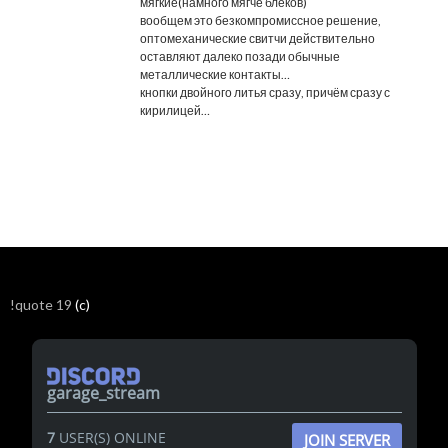
мягкие(намного мягче блеков)
вообщем это безкомпромиссное решение,
оптомеханические свитчи действительно
оставляют далеко позади обычные
металлические контакты…
кнопки двойного литья сразу, причём сразу с
кирилицей…
!quote 19
(c)
garage_stream
7
USER(S) ONLINE
JOIN SERVER