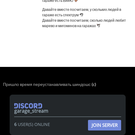
гараже есть ВииЮ
Давайте вместе посчитаем, у скольких людей в
гараже есть спектрум
Давайте вместе посчитаем, сколько людей любит
марево и мигоминов на гаражах
Пришло время переустанавливать шиндошс
(c)
garage_stream
6
USER(S) ONLINE
JOIN SERVER