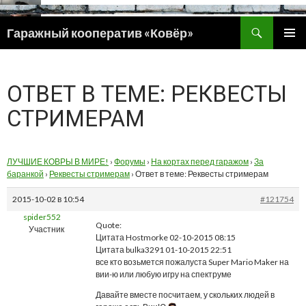
Поиск
Гаражный кооператив «Ковёр»
ПЕРЕЙТИ
ОСНОВ
К
МЕНЮ
СОДЕРЖИМОМУ
ОТВЕТ В ТЕМЕ: РЕКВЕСТЫ
СТРИМЕРАМ
ЛУЧШИЕ КОВРЫ В МИРЕ!
›
Форумы
›
На кортах перед гаражом
›
За
баранкой
›
Реквесты стримерам
›
Ответ в теме: Реквесты стримерам
2015-10-02 в 10:54
#121754
spider552
Quote:
Участник
Цитата Hostmorke 02-10-2015 08:15
Цитата bulka3291 01-10-2015 22:51
все кто возьмется пожалуста Super Mario Maker на
вии-ю или любую игру на спектруме
Давайте вместе посчитаем, у скольких людей в