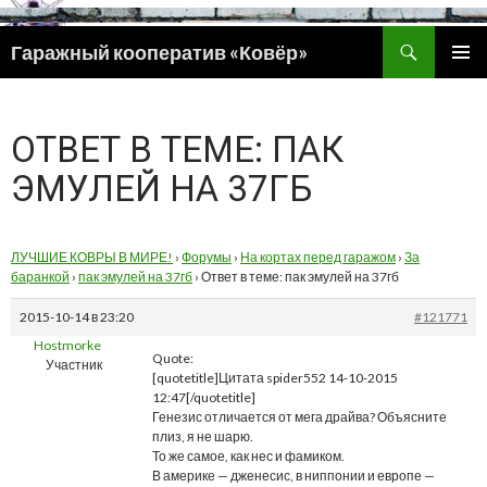
Поиск
Гаражный кооператив «Ковёр»
ПЕРЕЙТИ
ОСНОВ
К
МЕНЮ
СОДЕРЖИМОМУ
ОТВЕТ В ТЕМЕ: ПАК
ЭМУЛЕЙ НА 37ГБ
ЛУЧШИЕ КОВРЫ В МИРЕ!
›
Форумы
›
На кортах перед гаражом
›
За
баранкой
›
пак эмулей на 37гб
›
Ответ в теме: пак эмулей на 37гб
2015-10-14 в 23:20
#121771
Hostmorke
Quote:
Участник
[quotetitle]Цитата spider552 14-10-2015
12:47[/quotetitle]
Генезис отличается от мега драйва? Объясните
плиз, я не шарю.
То же самое, как нес и фамиком.
В америке — дженесис, в ниппонии и европе —