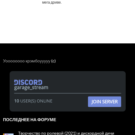
мега дриве.
Уоооооооо крэмбоууууу
(c)
garage_stream
10
USER(S) ONLINE
JOIN SERVER
ПОСЛЕДНЕЕ НА ФОРУМЕ
Творчество по ролевой (2021) и дискордной дичи