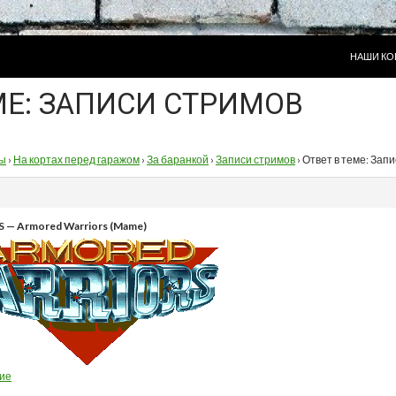
ПЕРЕЙТИ
НАШИ КО
МЕ: ЗАПИСИ СТРИМОВ
ы
›
На кортах перед гаражом
›
За баранкой
›
Записи стримов
›
Ответ в теме: Зап
S — Armored Warriors (Mame)
ие