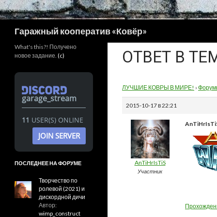
Поиск
Гаражный кооператив «Ковёр»
What's this?! Получено
ОТВЕТ В ТЕ
новое задание.
(c)
ЛУЧШИЕ КОВРЫ В МИРЕ!
›
Форум
garage_stream
2015-10-17 в 22:21
11
USER(S) ONLINE
AnTiHrIsTi
JOIN SERVER
AnTiHrIsTiS
ПОСЛЕДНЕЕ НА ФОРУМЕ
Участник
Творчество по
ролевой (2021) и
дискордной дичи
Автор:
Прохожден
wimp_construct