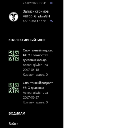
24-09-2022 02:45
Записи стримов
Автор:
GridonGN
26-11-2021 15:36
КОЛЛЕКТИВНЫЙ БЛОГ
Спонтанный подскаст
#4: О сложностях
доставки кольца
Автор: qiwichupa
2017-06-18
Комментариев: 0
Спонтанный подкаст
#3: О драконах
Автор: qiwichupa
2017-03-27
Комментариев: 0
ВОДИЛАМ
Войти