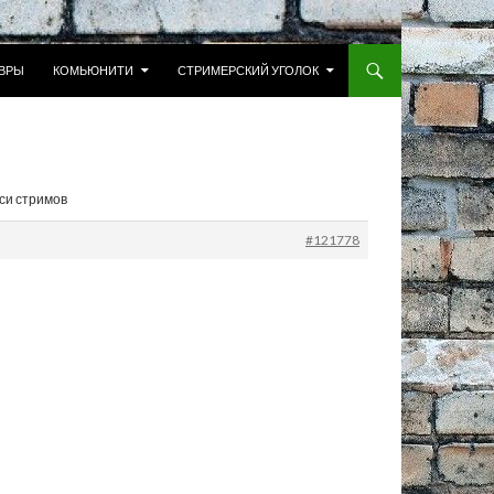
 К СОДЕРЖИМОМУ
ВРЫ
КОМЬЮНИТИ
СТРИМЕРСКИЙ УГОЛОК
иси стримов
#121778