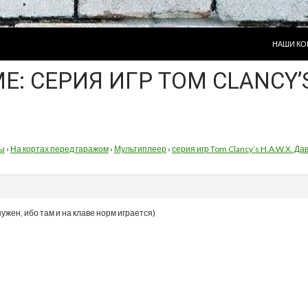
ПЕРЕЙТИ
НАШИ КО
МЕ: СЕРИЯ ИГР TOM CLANCY’
ы
›
На кортах перед гаражом
›
Мультиплеер
›
серия игр Tom Clancy’s H.A.W.X. Д
нужен, ибо там и на клаве норм играется)