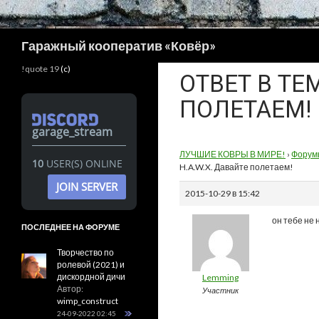
Поиск
Гаражный кооператив «Ковёр»
!quote 19
(c)
ОТВЕТ В ТЕ
ПОЛЕТАЕМ!
garage_stream
ЛУЧШИЕ КОВРЫ В МИРЕ!
›
Форум
10
USER(S) ONLINE
H.A.W.X. Давайте полетаем!
JOIN SERVER
2015-10-29 в 15:42
он тебе не 
ПОСЛЕДНЕЕ НА ФОРУМЕ
Творчество по
ролевой (2021) и
дискордной дичи
Lemming
Автор:
Участник
wimp_construct
24-09-2022 02:45