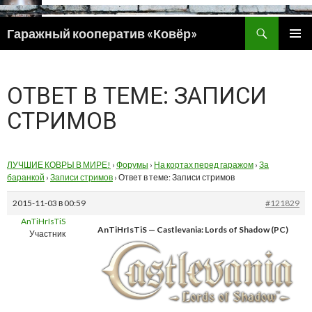
Поиск
Гаражный кооператив «Ковёр»
ПЕРЕЙТИ
ОСНОВ
К
МЕНЮ
СОДЕРЖИМОМУ
ОТВЕТ В ТЕМЕ: ЗАПИСИ
СТРИМОВ
ЛУЧШИЕ КОВРЫ В МИРЕ!
›
Форумы
›
На кортах перед гаражом
›
За
баранкой
›
Записи стримов
›
Ответ в теме: Записи стримов
2015-11-03 в 00:59
#121829
AnTiHrIsTiS
AnTiHrIsTiS — Castlevania: Lords of Shadow (PC)
Участник