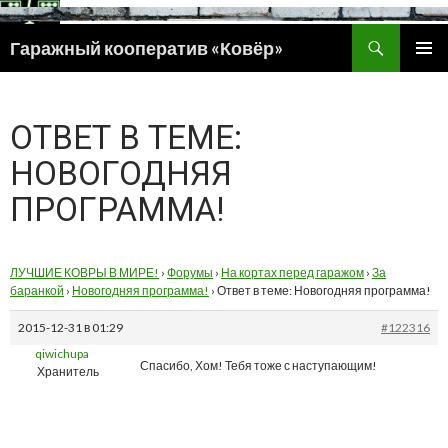
Поиск
Гаражный кооператив «Ковёр»
ПЕРЕЙТИ
ОСНОВ
К
МЕНЮ
СОДЕРЖИМОМУ
ОТВЕТ В ТЕМЕ:
НОВОГОДНЯЯ
ПРОГРАММА!
ЛУЧШИЕ КОВРЫ В МИРЕ!
›
Форумы
›
На кортах перед гаражом
›
За
баранкой
›
Новогодняя программа!
›
Ответ в теме: Новогодняя программа!
2015-12-31 в 01:29
#122316
qiwichupa
Спасибо, Хом! Тебя тоже с наступающим!
Хранитель